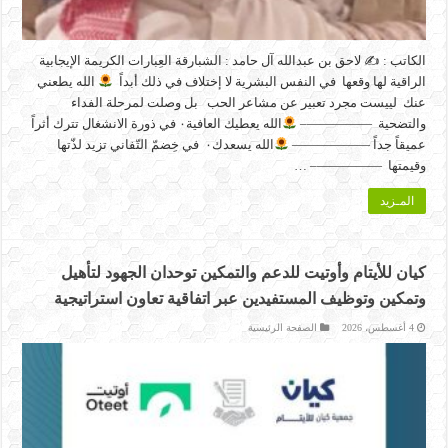
الكاتب : ✍
لاحق بن عبدالله آل حامد : الشبارقة العِبارات الكريمة الإيجابية
الراقية لها وقعها في النفس البشرية لا إختلاف في ذلك أبداً
الله يطعني
عنك لييست مجرد تعبير عن مشاعر الحب بل وصلت لمرحلة الفداء
والتضحية —————–
الله يعطيك العافية٠ في ذورة الانشغال تترك أثراً
عميقاً جداً ——————
الله يسعدك٠ في خِضمّ التّفاني تزيد لذّتها
وقيمتها —————– …
المـزيد
كيان للأيتام وأوتيت للدعم والتمكين توحدان الجهود لتأهيل
وتمكين وتوظيف المستفيدين عبر اتفاقية تعاون استراتيجية
4 أغسطس، 2026
الصفحة الرئيسية