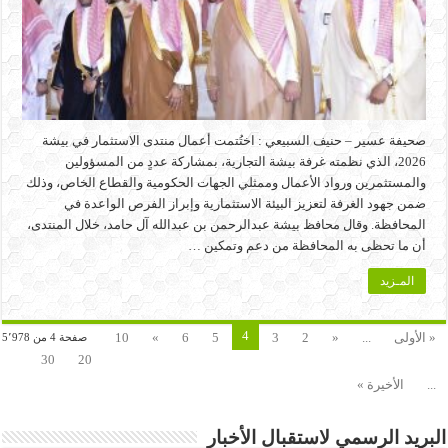
صحيفة عسير – حنيف السبيعي : اختُتمت أعمال منتدى الاستثمار في بيشة
2026، الذي نظمته غرفة بيشة التجارية، بمشاركة عددٍ من المسؤولين
والمستثمرين ورواد الأعمال وممثلي الجهات الحكومية والقطاع الخاص، وذلك
ضمن جهود الغرفة لتعزيز البيئة الاستثمارية وإبراز الفرص الواعدة في
المحافظة. وقال محافظ بيشة عبدالرحمن بن عبدالله آل حامد، خلال المنتدى،
أن ما تحظى به المحافظة من دعم وتمكين …
المـزيد
4
« الأولى
...
«
2
3
5
6
»
10
صفحة 4 من 5٬978
30
20
...
الأخيرة »
البريد الرسمي لاستقبال الأخبار