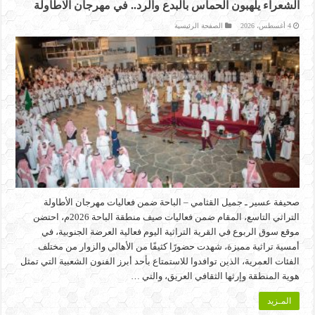
الشعراء يلهبون الحماس بالبدع والرد.. في مهرجان الاطاولة
4 أغسطس، 2026
الصفحة الرئيسية
صحيفة عسير ـ جميل القثامي – الباحة ضمن فعاليات مهرجان الأطاولة
التراثي التاسع، المقام ضمن فعاليات صيف منطقة الباحة 2026م، احتضن
موقع سوق الربوع في القرية التراثية اليوم فعالية العرضة الجنوبية، في
أمسية تراثية مميزة، شهدت حضورًا كثيفًا من الأهالي والزوار من مختلف
الفئات العمرية، الذين توافدوا للاستمتاع بأحد أبرز الفنون الشعبية التي تمثل
هوية المنطقة وإرثها الثقافي العريق، والتي …
المـزيد