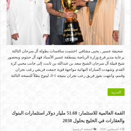
صحيفة عسير ـ يحيى مشافي اختتمت منافسات بطولة آل سرحان الثالثة
برعاية مدير فرع وزارة الرياضة بمنطقة عسير الأستاذ فهد آل حنتوم، وبحضور
شيخ قبيلة آل سرحان الشيخ سعد بن عبدالله بن ثابت، إلى جانب محبي كرة
القدم. وشهدت المباراة النهائية مواجهة قوية جمعت فريقي رعب نجران
وقمم، وانتهت بفوز فريق رعب نجران بنتيجة 1-0، ليتوج بطلاً للنسخة الثالثة
…
المـزيد
القمة العالمية للاستثمار: 51.68 مليار دولار استثمارات البنوك
والعقارات في الخليج بحلول 2030
4 أغسطس، 2026
الصفحة الرئيسية