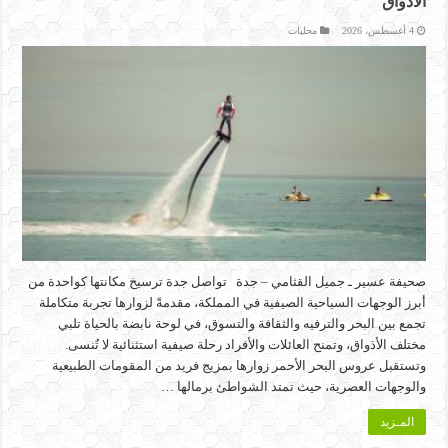
الأذواق
4 أغسطس، 2026
محليات
صحيفة عسير ـ جميل القثامي – جدة تواصل جدة ترسيخ مكانتها كواحدة من
أبرز الوجهات السياحية الصيفية في المملكة، مقدمةً لزوارها تجربة متكاملة
تجمع بين البحر والترفيه والثقافة والتسوق، في لوحة نابضة بالحياة تلبي
مختلف الأذواق، وتمنح العائلات والأفراد رحلة صيفية استثنائية لا تُنسى.
وتستقبل عروس البحر الأحمر زوارها بمزيج فريد من المقومات الطبيعية
والوجهات العصرية، حيث تمتد الشواطئ برمالها …
المـزيد