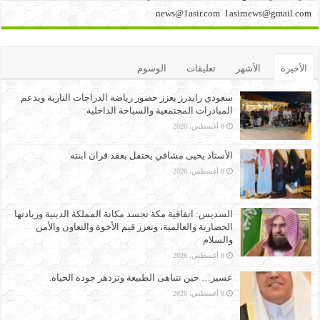
news@1asir.com 1asirnews@gmail.com
الأخيرة
الأشهر
تعليقات
الوسوم
سعودي رايدرز يعزز حضور رياضة الدراجات النارية ويدعم
المبادرات المجتمعية والسياحة الداخلية
8 أغسطس، 2026
الأستاذ يحيى مشافي يحتفل بعقد قران ابنته
8 أغسطس، 2026
السديس: اتفاقية مكة تجسد مكانة المملكة الدينية وريادتها
الحضارية والعالمية، وتعزز قيم الأخوة والتعاون والأمن
والسلام
8 أغسطس، 2026
عسير… حين تتباهى الطبيعة وتزدهر جودة الحياة.
8 أغسطس، 2026