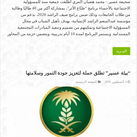
صحيفة عسير – محمد هضبان المري أطلقت جمعية سند للمسؤولية
الاجتماعية بالأحساء برنامج “صُنّاع الأثر”، بمشاركة أكثر من 40 طالبًا وطالبة
من طلاب الجامعات، وذلك ضمن برامج صيف الراشد 2026، بدعم من
مؤسسة عبدالمنعم الراشد الإنسانية، بهدف تأهيل الشباب في مجال
المسؤولية الاجتماعية وتمكينهم من تصميم وتنفيذ المبادرات المجتمعية
المستدامة. ويستمر البرنامج لمدة 10 أيام تدريبية، ويتضمن حزمة من المحاور
…
المـزيد
“بيئة عسير” تطلق حملة لتعزيز جودة التمور وسلامتها
3 أغسطس، 2026
الصفحة الرئيسية