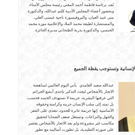
بُعد، برئاسة فاطمة أحمد المغني رئيسة مجلس الأمناء،
وبحضور أعضاء المجلس الأديبة كلثم عبدالله، والدكتورة
منى عبيد العيان، والبروفيسورة ناجية عيسى العلي،
والمستشارة لطيفة محمد الملا، والإعلامية موزه محمد
الحبسي، والدكتورة بدرية الظنحاني مديرة الجائزة.
 الإنسانية وتستوجب يقظة الجميع
عبدالله سعيد الغامدي. يأتي اليوم العالمي لمناهضة
الاتجار بالأشخاص ليجدد التذكير بإحدى أبشع الجرائم
التي عرفتها البشرية، جريمة لا تستهدف الجسد فحسب،
بل تمتد إلى سلب الإنسان حريته وكرامته وحقوقه
الأساسية. إنها جريمة عابرة للحدود، تتغذى على الفقر
والجهل والنزاعات، وتستغل ضعف الضحايا لتحقيق
مكاسب غير مشروعة.ولم يعد الاتجار بالأشخاص يقتصر
على صورته التقليدية، بل تطورت أساليبه مع تطور