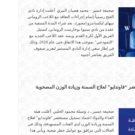
صحيفة عسير – محمد هضبان المري أعلنت إدارة نادي
الفتح رسمياً إتمام إجراءات التعاقد مع اللاعب الروماني
ميهاي ليكساندرو (محور)،، بعد شراء المدة المتبقية من
عقدة من نادي ستيوا بوخارست الروماني، لتمثيل
الفريق الأول لكرة القدم. ويمتد عقد اللاعب الجديد مع
“النموذجي” بموجب هذا الاتفاق حتى عام 2028، وذلك
في إطار سعي إدارة النادي المستمر لتعزيز صفوف
الفريق بعناصر أجنبية …
ضر “فاوندايو” لعلاج السمنة وزيادة الوزن المصحوبة
صحيفة عسير ـ د. وسيلة محمود الحلبي أعلنت هيئة
الغذاء والدواء اعتماد تسجيل مستحضر “فاوندايو” لعلاج
السمنة وزيادة الوزن لدى الفئات المستهدفة، وذلك في
الحالات التي تترافق مع عوامل خطر صحية. ويأتي هذا