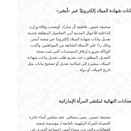
نات شهادة الميلاد إلكترونيًا عبر «أبشر»
صحيفة عسير ـ فاطمة آل مبارك أوضحت وكالة وزارة
الداخلية للأحوال المدنية أبرز التفاصيل المتعلقة بخدمة
تعديل بيانات شهادة الميلاد إلكترونيًا عبر منصة أبشر،
وذلك ردًا على الأسئلة الشائعة من المواطنين. وأكدت
الوكالة ضرورة إرفاق المستندات التي تثبت صحة
التعديل المطلوب عند تقديم طلب تعديل بيانات شهادة
الميلاد، مشيرة إلى إمكانية تعديل أو تصحيح بيانات مثل
تاريخ الميلاد، أو دولة …
دات النهائية لملتقى المرأة الإماراتية
صحيفة عسير ـ يحيى مشافي عقد مجلس أمناء جائزة
الحصباة للمرأة الملهمة، التابعة لـ مؤسسة غبشة
للفعاليات والتدريب، مساء أمس اجتماعه الدوري عن