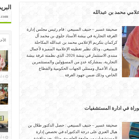
البري
علامي محمد بن عبدالله
.com
صحيفة عسير – حنيف السبيعي : قام رئيس مجلس إدارة
الغرفة التجارية في بيشة الأستاذ جلوي بن محمد آل
الأخ
كركمان بتكريم الإعلامي محمد بن عبدالله المكاحلة
السبيعي ، وذلك نظير تغطيته الإعلامية المميزة لأعمال
منتدى الاستثمار في بيشة 2026، الذي نظمته غرفة بيشة
التجارية، بمشاركة عددٍ من المسؤولين والمستثمرين
ورواد الأعمال وممثلي الجهات الحكومية والقطاع
الخاص، وذلك ضمن جهود الغرفة …
6 أغسطس، 2026
وراة في ادارة المستشفيات
صحيفة عسير – حنيف السبيعي : حصل الدكتور طلال بن
هيال العنزي على درجة الدكتوراه في تخصص إدارة
6 أغسطس، 2026
المستشفيات من جامعة العاصمة، وذلك بعد مناقشة