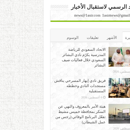
د الرسمي لاستقبال الأخبار
news@1asir.com 1asirnews@gmail
يرة
الأشهر
تعليقات
الوسوم
الاتحاد السعودي للرياضة
المدرسية يكرّم نادي البشائر
السعودي خلال فعاليات صيف
البشائر
فريق نادي إبهار المسرحي يناقش
مستجدات النادي وخططه
المستقبلية
6 أغسطس، 2026
هيئة الأمر بالمعروف والنهي عن
المنكر بمحافظة خميس مشيط
تفعّل البرنامج الوقائي (رجس من
عمل الشيطان)