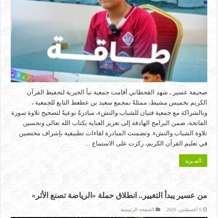
صحيفة عسير ـ شهد القحطاني أقامت جمعية نبأ الخيرية لتحفيظ القرآن
الكريم بخميس مشيط، ممثلةً بمجمع سعيد بن عطعط التابع للجمعية ،
وبالشراكة مع جمعية فتيان للشباب والنشء، مبادرةً نوعيةً لتصحيح تلاوة سورة
الفاتحة، ضمن البرامج الهادفة إلى تعزيز العناية بكتاب الله تعالى وتحسين
تلاوة الشباب والنشء. وتضمنت المبادرة لقاءات تطبيقية بإشراف مختصين
في تعليم القرآن الكريم، ركزت على الاستماع …
المـزيد
من عسير يبدأ التغيير.. انطلاق حملة «الرياضة تصنع الأثر»
6 أغسطس، 2026
الصفحة الرئيسية