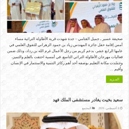
صحيفة عسير ـ جميل القثامي – جدة شهدت قرية الأطاولة التراثية مساء
أمس إقامة حفل جائزة المهندس زياد بن حمود الزهراني للتفوق العلمي في
عامها الرابع عشر، بدعم كريم من رجل الأعمال غرم الله بن رداد، وذلك ضمن
فعاليات مهرجان الأطاولة التراثي التاسع، في أمسية احتفت بالعلم والتميز،
وجسّدت مكانة التعليم بوصفه أحد أهم ركائز التنمية والاستثمار في الإنسان.
وأُقيم …
المـزيد
سعيد بخيت يغادر مستشفى الملك فهد
6 أغسطس، 2026
المجتمع