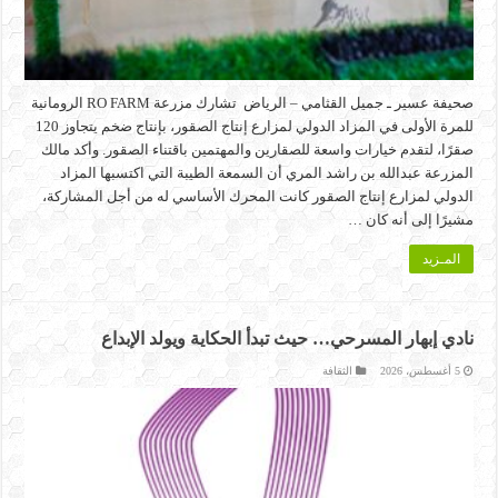
صحيفة عسير ـ جميل القثامي – الرياض تشارك مزرعة RO FARM الرومانية
للمرة الأولى في المزاد الدولي لمزارع إنتاج الصقور، بإنتاج ضخم يتجاوز 120
صقرًا، لتقدم خيارات واسعة للصقارين والمهتمين باقتناء الصقور. وأكد مالك
المزرعة عبدالله بن راشد المري أن السمعة الطيبة التي اكتسبها المزاد
الدولي لمزارع إنتاج الصقور كانت المحرك الأساسي له من أجل المشاركة،
مشيرًا إلى أنه كان …
المـزيد
نادي إبهار المسرحي… حيث تبدأ الحكاية ويولد الإبداع
5 أغسطس، 2026
الثقافة