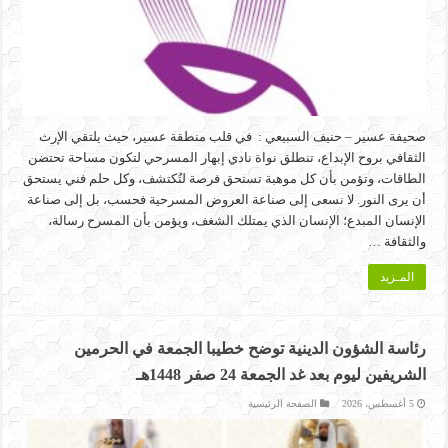
صحيفة عسير – حنيف السبيعي : في قلب منطقة عسير، حيث يلتقي الإرث
الثقافي بروح الإبداع، تنطلق نواة نادي إبهار المسرحي لتكون مساحة تحتضن
الطاقات، وتؤمن بأن كل موهبة تستحق فرصة لتُكتشف، وكل حلم فني يستحق
أن يرى النور. لا نسعى إلى صناعة العروض المسرحية فحسب، بل إلى صناعة
الإنسان المبدع؛ الإنسان الذي يمتلك الشغف، ويؤمن بأن المسرح رسالة،
والثقافة …
المـزيد
رئاسة الشؤون الدينية توضح خطيبا الجمعة في الحرمين
الشريفين ليوم بعد غد الجمعة 24 صفر 1448هـ
5 أغسطس، 2026
الصفحة الرئيسية