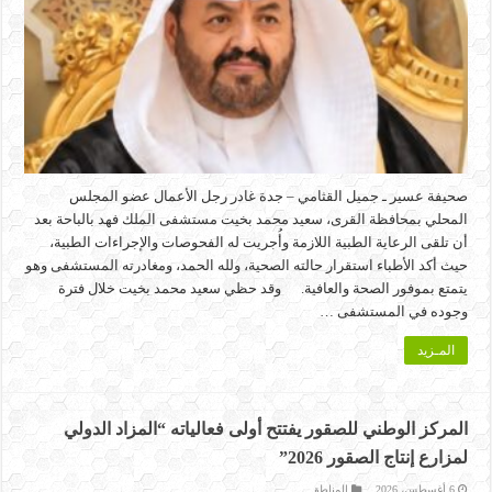
صحيفة عسير ـ جميل القثامي – جدة غادر رجل الأعمال عضو المجلس
المحلي بمحافظة القرى، سعيد محمد بخيت مستشفى الملك فهد بالباحة بعد
أن تلقى الرعاية الطبية اللازمة وأُجريت له الفحوصات والإجراءات الطبية،
حيث أكد الأطباء استقرار حالته الصحية، ولله الحمد، ومغادرته المستشفى وهو
يتمتع بموفور الصحة والعافية. وقد حظي سعيد محمد بخيت خلال فترة
وجوده في المستشفى …
المـزيد
المركز الوطني للصقور يفتتح أولى فعالياته “المزاد الدولي
لمزارع إنتاج الصقور 2026”
6 أغسطس، 2026
المناطق