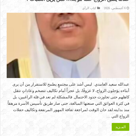
6 أغسطس، 2026
كتاب الرأي
عبدالله سعيد الغامدي. ليس أشد على مجتمعٍ يطمح للاستقرار من أن يرى
أبناءه يؤجلون الزواج، لا عزوفًا، بل عجزاً أمام تكاليف تتضخم وعاداتٍ تثقل
كاهلهم حتى تجاوزت حدود الاحتمال. فالمشكلة لم تعد في قلة الراغبين، بل
في كثرة العوائق التي صنعتها المبالغة، حتى صار طريق تأسيس الأسرة مرهقاً
منذ بدايته.لقد حان الوقت لمراجعة ثقافة المهور المرتفعة وتكاليف حفلات
الزواج التي …
المـزيد