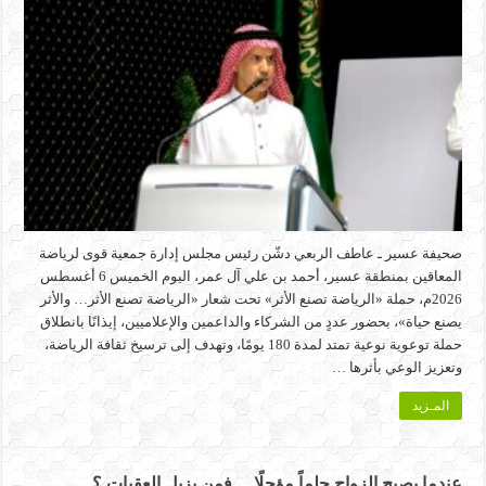
صحيفة عسير ـ عاطف الربعي دشّن رئيس مجلس إدارة جمعية قوى لرياضة
المعاقين بمنطقة عسير، أحمد بن علي آل عمر، اليوم الخميس 6 أغسطس
2026م، حملة «الرياضة تصنع الأثر» تحت شعار «الرياضة تصنع الأثر… والأثر
يصنع حياة»، بحضور عددٍ من الشركاء والداعمين والإعلاميين، إيذانًا بانطلاق
حملة توعوية نوعية تمتد لمدة 180 يومًا، وتهدف إلى ترسيخ ثقافة الرياضة،
وتعزيز الوعي بأثرها …
المـزيد
عندما يصبح الزواج حلماً مؤجلًا… فمن يزيل العقبات ؟